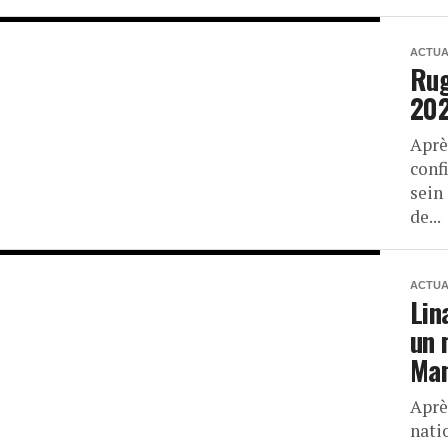
ACTUA
Rug
202
Aprè
conf
sein
de...
ACTUA
Lin
un 
Man
Aprè
natio