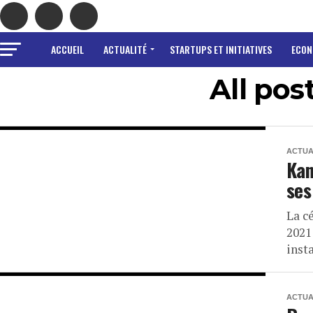
ACCUEIL
ACTUALITÉ
STARTUPS ET INITIATIVES
ECON
All po
ACTUA
Kan
ses
La c
2021
inst
ACTUA