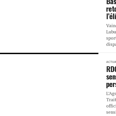
Bas
ret
l’é
Vain
Lubu
spor
disp
ACTUA
RDC
sen
per
L’Ag
Trai
offi
sensi