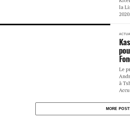
Kite
la L
2020.
ACTUA
Kas
pou
Fon
Le p
Andr
à Ts
Accue
MORE POST