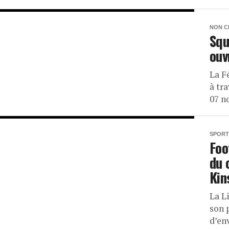
NON C
Squ
ouv
La F
à tr
07 n
SPORT
Foo
du 
Kin
La Li
son 
d’en