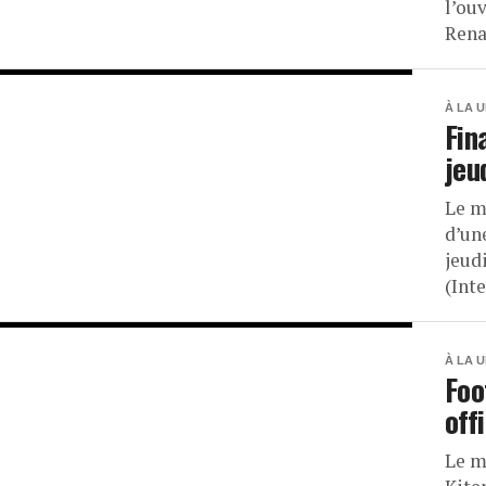
l’ou
Rena
À LA 
Fin
jeu
Le m
d’un
jeud
(Inte
À LA 
Foo
off
Le m