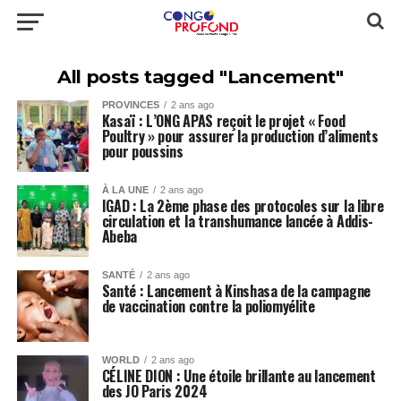
All posts tagged "Lancement"
PROVINCES
2 ans ago
Kasaï : L’ONG APAS reçoit le projet « Food
Poultry » pour assurer la production d’aliments
pour poussins
À LA UNE
2 ans ago
IGAD : La 2ème phase des protocoles sur la libre
circulation et la transhumance lancée à Addis-
Abeba
SANTÉ
2 ans ago
Santé : Lancement à Kinshasa de la campagne
de vaccination contre la poliomyélite
WORLD
2 ans ago
CÉLINE DION : Une étoile brillante au lancement
des JO Paris 2024