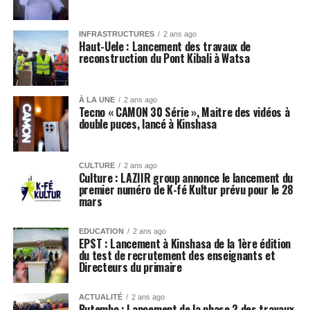
INFRASTRUCTURES
2 ans ago
Haut-Uele : Lancement des travaux de
reconstruction du Pont Kibali à Watsa
À LA UNE
2 ans ago
Tecno « CAMON 30 Série », Maitre des vidéos à
double puces, lancé à Kinshasa
CULTURE
2 ans ago
Culture : LAZIIR group annonce le lancement du
premier numéro de K-fé Kultur prévu pour le 28
mars
EDUCATION
2 ans ago
EPST : Lancement à Kinshasa de la 1ère édition
du test de recrutement des enseignants et
Directeurs du primaire
ACTUALITÉ
2 ans ago
Butembo : Lancement de la phase 2 des travaux