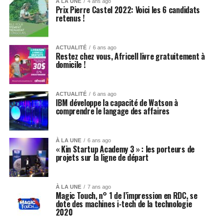
À LA UNE
4 ans ago
Prix Pierre Castel 2022: Voici les 6 candidats
retenus !
ACTUALITÉ
6 ans ago
Restez chez vous, Africell livre gratuitement à
domicile !
ACTUALITÉ
6 ans ago
IBM développe la capacité de Watson à
comprendre le langage des affaires
À LA UNE
6 ans ago
« Kin Startup Academy 3 » : les porteurs de
projets sur la ligne de départ
À LA UNE
7 ans ago
Magic Touch, n° 1 de l’impression en RDC, se
dote des machines i-tech de la technologie
2020