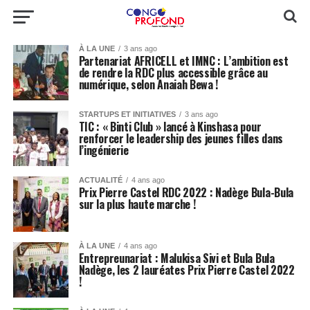
À LA UNE
3 ans ago
Partenariat AFRICELL et IMNC : L’ambition est
de rendre la RDC plus accessible grâce au
numérique, selon Anaiah Bewa !
STARTUPS ET INITIATIVES
3 ans ago
TIC : « Binti Club » lancé à Kinshasa pour
renforcer le leadership des jeunes filles dans
l’ingénierie
ACTUALITÉ
4 ans ago
Prix Pierre Castel RDC 2022 : Nadège Bula-Bula
sur la plus haute marche !
À LA UNE
4 ans ago
Entrepreunariat : Malukisa Sivi et Bula Bula
Nadège, les 2 lauréates Prix Pierre Castel 2022
!