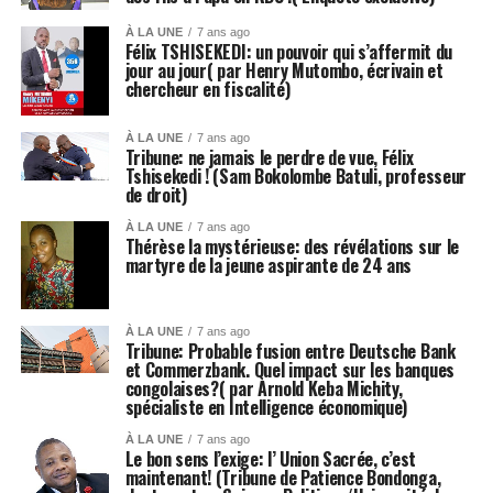
À LA UNE
7 ans ago
Félix TSHISEKEDI: un pouvoir qui s’affermit du
jour au jour( par Henry Mutombo, écrivain et
chercheur en fiscalité)
À LA UNE
7 ans ago
Tribune: ne jamais le perdre de vue, Félix
Tshisekedi ! (Sam Bokolombe Batuli, professeur
de droit)
À LA UNE
7 ans ago
Thérèse la mystérieuse: des révélations sur le
martyre de la jeune aspirante de 24 ans
À LA UNE
7 ans ago
Tribune: Probable fusion entre Deutsche Bank
et Commerzbank. Quel impact sur les banques
congolaises?( par Arnold Keba Michity,
spécialiste en Intelligence économique)
À LA UNE
7 ans ago
Le bon sens l’exige: l’ Union Sacrée, c’est
maintenant! (Tribune de Patience Bondonga,