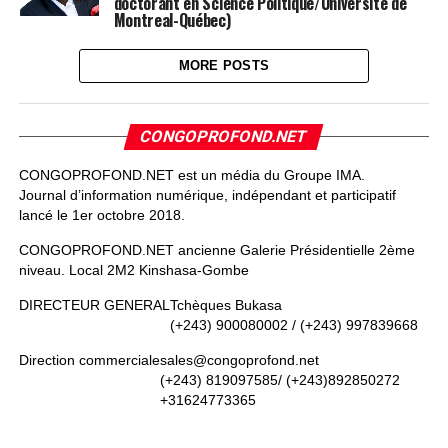
doctorant en Science Politique/Université de
Montreal-Québec)
MORE POSTS
CONGOPROFOND.NET
CONGOPROFOND.NET est un média du Groupe IMA.
Journal d’information numérique, indépendant et participatif
lancé le 1er octobre 2018.
CONGOPROFOND.NET ancienne Galerie Présidentielle 2ème
niveau. Local 2M2 Kinshasa-Gombe
DIRECTEUR GENERAL
Tchèques Bukasa
(+243) 900080002 / (+243) 997839668
Direction commerciale
sales@congoprofond.net
(+243) 819097585/ (+243)892850272
+31624773365