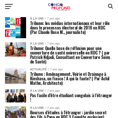
À LA UNE
7 ans ago
Tribune: les médias internationaux et leur rôle
dans le processus électoral de 2018 en RDC
(Par Claude Buse M., journaliste)
À LA UNE
7 ans ago
Tribune: Quelle base de réflexion pour une
couverture de santé universelle en RDC ? ( par
Patrick Ndjadi, Consultant en Couverture Soins
de Santé)
ACTUALITÉ
7 ans ago
Tribune : Aménagement, Voirie et Drainage à
Kinshasa, un fiasco ! A qui la faute? ( Par Achil
Mathe, Architecte)
À LA UNE
7 ans ago
Pas facile d’être étudiant congolais à l’étranger
!
À LA UNE
7 ans ago
Bourses d’études à l’étranger : jardin secret
des fils à Papa en RDC !( Enquête exclusive)