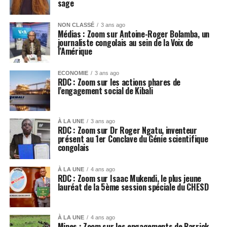
sage
NON CLASSÉ
3 ans ago
Médias : Zoom sur Antoine-Roger Bolamba, un
journaliste congolais au sein de la Voix de
l’Amérique
ECONOMIE
3 ans ago
RDC : Zoom sur les actions phares de
l’engagement social de Kibali
À LA UNE
3 ans ago
RDC : Zoom sur Dr Roger Ngatu, inventeur
présent au 1er Conclave du Génie scientifique
congolais
À LA UNE
4 ans ago
RDC : Zoom sur Isaac Mukendi, le plus jeune
lauréat de la 5ème session spéciale du CHESD
À LA UNE
4 ans ago
Mines : Zoom sur les engagements de Barrick