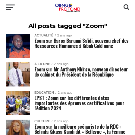
All posts tagged "Zoom"
ACTUALITÉ
2 ans ago
Zoom sur Baros Baruani Saïdi, nouveau chef des
Ressources Humaines à Kibali Gold mine
À LA UNE
2 ans ago
Zoom sur Mr Anthony Nkinzo, nouveau directeur
de cabinet du Président de la République
EDUCATION
2 ans ago
EPST : Zoom sur les différentes dates
importantes des épreuves certificatives pour
l’édition 2024
CULTURE
2 ans ago
Zoom sur la meilleure scénariste de la RDC :
Belinda Kikusa Kandi dit « Bellevue », la Femme