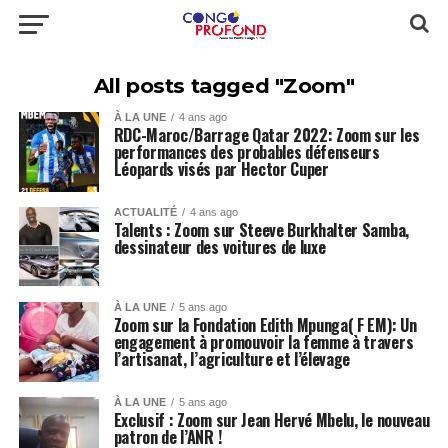
All posts tagged "Zoom"
À LA UNE
4 ans ago
RDC-Maroc/Barrage Qatar 2022: Zoom sur les
performances des probables défenseurs
Léopards visés par Hector Cuper
ACTUALITÉ
4 ans ago
Talents : Zoom sur Steeve Burkhalter Samba,
dessinateur des voitures de luxe
À LA UNE
5 ans ago
Zoom sur la Fondation Edith Mpunga( F EM): Un
engagement à promouvoir la femme à travers
l’artisanat, l’agriculture et l’élevage
À LA UNE
5 ans ago
Exclusif : Zoom sur Jean Hervé Mbelu, le nouveau
patron de l’ANR !