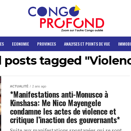
ES
ECONOMIE
PROVINCES
ANALYSES ET POINTS DE VUE
IMMOBI
l posts tagged "Violen
ACTUALITÉ
2 ans ago
*Manifestations anti-Monusco à
Kinshasa: Me Nico Mayengele
condamne les actes de violence et
critique l’inaction des gouvernants*
Suite aux manifestations spontanées qui se sont