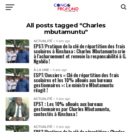
All posts tagged "Charles
mbutamuntu"
ACTUALITÉ
4 ans ago
EPST/Pratique de la clé de répartition des frais
scolaires à Kinshasa : Charles Mbutamuntu crie
à l’acharnement et renvoie la responsabilité à G.
Ngobila !
À LA UNE
4 ans ago
ESPT/Dossiers « Clé de répartition des frais
scolaires et les 10% alloués aux bureaux
gestionnaires »: Le ministre Mbutamuntu
réagit !
ACTUALITÉ
4 ans ago
EPST : Les 10% alloués aux bureaux
gestionnaires par Charles Mbutamuntu,
contestés à Kinshasa !
ACTUALITÉ
4 ans ago