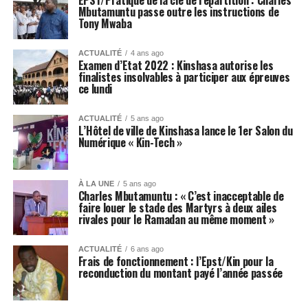
EPST/Pratique de la clé de répartition : Charles
Mbutamuntu passe outre les instructions de
Tony Mwaba
ACTUALITÉ
4 ans ago
Examen d’Etat 2022 : Kinshasa autorise les
finalistes insolvables à participer aux épreuves
ce lundi
ACTUALITÉ
5 ans ago
L’Hôtel de ville de Kinshasa lance le 1er Salon du
Numérique « Kin-Tech »
À LA UNE
5 ans ago
Charles Mbutamuntu : « C’est inacceptable de
faire louer le stade des Martyrs à deux ailes
rivales pour le Ramadan au même moment »
ACTUALITÉ
6 ans ago
Frais de fonctionnement : l’Epst/Kin pour la
reconduction du montant payé l’année passée