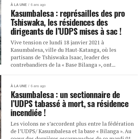
À LA UNE
6 ans ago
Kasumbalesa : représailles des pro
Tshiswaka, les résidences des
dirigeants de l’UDPS mises à sac !
Vive tension ce lundi 18 janvier 2021 à
Kasumbalesa, ville du Haut-Katanga, où les
partisans de Tshiswaka Isaac, leader des
contrebandiers de la « Base Bilanga », ont...
À LA UNE
6 ans ago
Kasumbalesa : un sectionnaire de
l’UDPS tabassé à mort, sa résidence
incendiée !
Les violons ne s’accordent plus entre la fédération
de l’UDPS/ Kasumbalesa et la base « Bilanga ». Au
coeur des dernières escarmouches de ce mardi 01