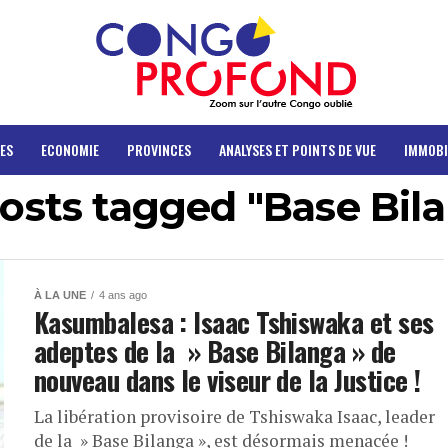
ES
ECONOMIE
PROVINCES
ANALYSES ET POINTS DE VUE
IMMOBI
posts tagged "Base Bil
À LA UNE
4 ans ago
Kasumbalesa : Isaac Tshiswaka et ses
adeptes de la » Base Bilanga » de
nouveau dans le viseur de la Justice !
La libération provisoire de Tshiswaka Isaac, leader
de la » Base Bilanga », est désormais menacée !