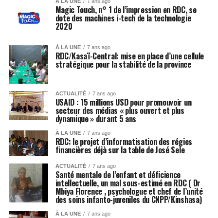
À LA UNE
7 ans ago
Magic Touch, n° 1 de l’impression en RDC, se
dote des machines i-tech de la technologie
2020
À LA UNE
7 ans ago
RDC/Kasaï-Central: mise en place d’une cellule
stratégique pour la stabilité de la province
ACTUALITÉ
7 ans ago
USAID : 15 millions USD pour promouvoir un
secteur des médias « plus ouvert et plus
dynamique » durant 5 ans
À LA UNE
7 ans ago
RDC: le projet d’informatisation des régies
financières déjà sur la table de José Sele
ACTUALITÉ
7 ans ago
Santé mentale de l’enfant et déficience
intellectuelle, un mal sous-estimé en RDC ( Dr
Mbiya Florence , psychologue et chef de l’unité
des soins infanto-juveniles du CNPP/Kinshasa)
À LA UNE
7 ans ago