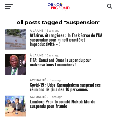
All posts tagged "Suspension"
À LA UNE
5 ans ago
Affaires étrangères : la Task Force de l’UA
suspendue pour « inefficacité et
improductivité » !
À LA UNE
5 ans ago
FIFA: Constant Omari suspendu pour
malversations financières !
ACTUALITÉ
6 ans ago
Covid-19 : Udps Kasumbalesa suspend ses
réunions de plus des 10 personnes
ACTUALITÉ
6 ans ago
Linaboxe Pro : le comité Mukadi Manda
suspendu pour fraude