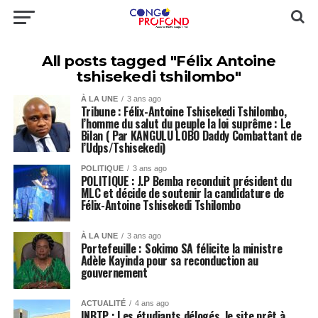
All posts tagged "Félix Antoine
tshisekedi tshilombo"
À LA UNE
3 ans ago
Tribune : Félix-Antoine Tshisekedi Tshilombo,
l’homme du salut du peuple la loi suprême : Le
Bilan ( Par KANGULU LOBO Daddy Combattant de
l’Udps/Tshisekedi)
POLITIQUE
3 ans ago
POLITIQUE : J.P Bemba reconduit président du
MLC et décide de soutenir la candidature de
Félix-Antoine Tshisekedi Tshilombo
À LA UNE
3 ans ago
Portefeuille : Sokimo SA félicite la ministre
Adèle Kayinda pour sa reconduction au
gouvernement
ACTUALITÉ
4 ans ago
INBTP : Les étudiants délogés, le site prêt à