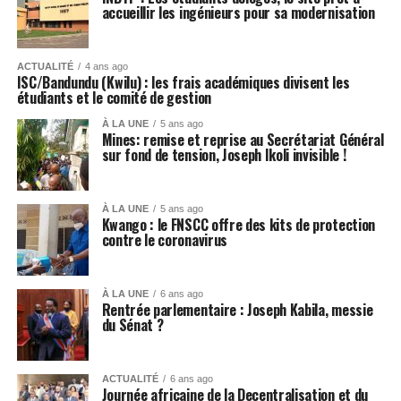
accueillir les ingénieurs pour sa modernisation
ACTUALITÉ
4 ans ago
ISC/Bandundu (Kwilu) : les frais académiques divisent les
étudiants et le comité de gestion
À LA UNE
5 ans ago
Mines: remise et reprise au Secrétariat Général
sur fond de tension, Joseph Ikoli invisible !
À LA UNE
5 ans ago
Kwango : le FNSCC offre des kits de protection
contre le coronavirus
À LA UNE
6 ans ago
Rentrée parlementaire : Joseph Kabila, messie
du Sénat ?
ACTUALITÉ
6 ans ago
Journée africaine de la Decentralisation et du