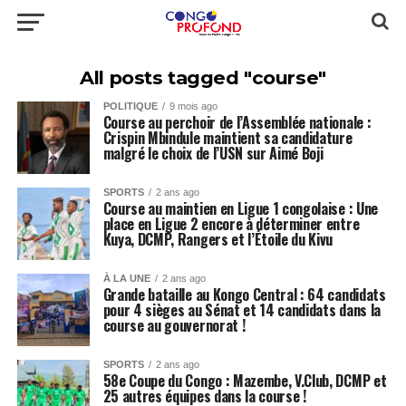
All posts tagged "course"
POLITIQUE
9 mois ago
Course au perchoir de l’Assemblée nationale :
Crispin Mbindule maintient sa candidature
malgré le choix de l’USN sur Aimé Boji
SPORTS
2 ans ago
Course au maintien en Ligue 1 congolaise : Une
place en Ligue 2 encore à déterminer entre
Kuya, DCMP, Rangers et l’Étoile du Kivu
À LA UNE
2 ans ago
Grande bataille au Kongo Central : 64 candidats
pour 4 sièges au Sénat et 14 candidats dans la
course au gouvernorat !
SPORTS
2 ans ago
58e Coupe du Congo : Mazembe, V.Club, DCMP et
25 autres équipes dans la course !