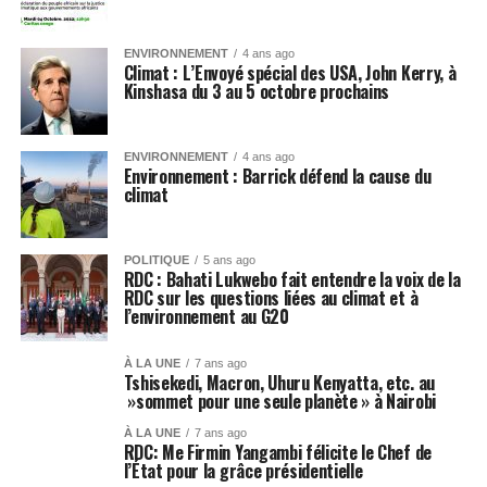
ENVIRONNEMENT
4 ans ago
Climat : L’Envoyé spécial des USA, John Kerry, à
Kinshasa du 3 au 5 octobre prochains
ENVIRONNEMENT
4 ans ago
Environnement : Barrick défend la cause du
climat
POLITIQUE
5 ans ago
RDC : Bahati Lukwebo fait entendre la voix de la
RDC sur les questions liées au climat et à
l’environnement au G20
À LA UNE
7 ans ago
Tshisekedi, Macron, Uhuru Kenyatta, etc. au
»sommet pour une seule planète » à Nairobi
À LA UNE
7 ans ago
RDC: Me Firmin Yangambi félicite le Chef de
l’État pour la grâce présidentielle