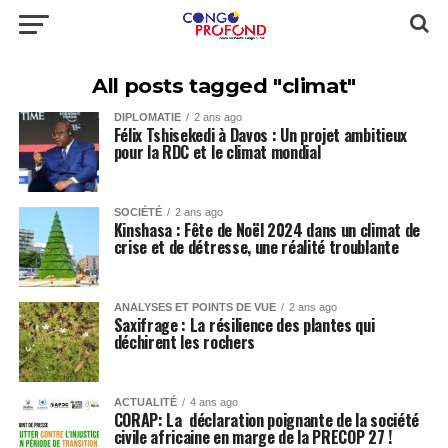
All posts tagged "climat"
DIPLOMATIE
2 ans ago
Félix Tshisekedi à Davos : Un projet ambitieux
pour la RDC et le climat mondial
SOCIÉTÉ
2 ans ago
Kinshasa : Fête de Noël 2024 dans un climat de
crise et de détresse, une réalité troublante
ANALYSES ET POINTS DE VUE
2 ans ago
Saxifrage : La résilience des plantes qui
déchirent les rochers
ACTUALITÉ
4 ans ago
CORAP: La déclaration poignante de la société
civile africaine en marge de la PRECOP 27 !