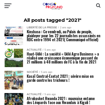
All posts tagged "2021"
LIBERTÉ DE LA PRESSE
2 ans ago
Kinshasa : Ce vendredi, au Palais du peuple,
plaidoyer pour les 22 journalistes assassinés en
RDC entre 1994 et 2021( Communiqué officiel)
ACTUALITÉ
5 ans ago
Haut-Uélé : La société « Uélé Agro Business » a
réalisé une croissance économique passant de
21 millions à 48 millions de FC à la fin de 2021
SOCIÉTÉ
5 ans ago
Kasaï Central-Exetat 2021 : sévère mise en
garde contre les tricheurs !
ACTUALITÉ
5 ans ago
Afrobasket Rwanda 2021 : mauvaise entame
des Léopards face aux Rwandais à Kigali !