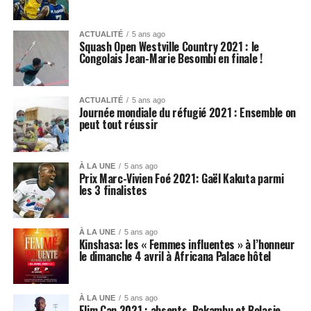
ACTUALITÉ
5 ans ago
Squash Open Westville Country 2021 : le
Congolais Jean-Marie Besombi en finale !
ACTUALITÉ
5 ans ago
Journée mondiale du réfugié 2021 : Ensemble on
peut tout réussir
À LA UNE
5 ans ago
Prix Marc-Vivien Foé 2021: Gaël Kakuta parmi
les 3 finalistes
À LA UNE
5 ans ago
Kinshasa: les « Femmes influentes » à l’honneur
le dimanche 4 avril à Africana Palace hôtel
À LA UNE
5 ans ago
Elim.Can 2021 : absents, Bakambu et Bolasie