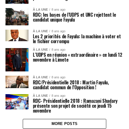
À LA UNE
8 ans ago
RDC: les bases de l’UDPS et UNC rejettent le
candidat unique Fayulu
À LA UNE
8 ans ago
Les 2 priorités de Fayulu: la machine à voter et
le fichier corrompu
À LA UNE
8 ans ago
L’UDPS en réunion « extraordinaire » ce lundi 12
novembre à Limete
À LA UNE
8 ans ago
RDC/Présidentielle 2018 : Martin Fayulu,
candidat commun de l’Opposition !
À LA UNE
8 ans ago
RDC- Présidentielle 2018 : Ramazani Shadary
présente son projet de société ce jeudi 15
novembre
MORE POSTS