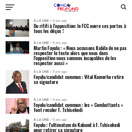
À LA UNE
8 ans ago
Du rififi à l’opposition: le FCC ouvre ses portes à
tous les déçus !
À LA UNE
8 ans ago
Martin Fayulu : « Nous accusons Kabila de ne pas
respecter le texte alors que nous dans
l’opposition nous sommes incapables de les
respecter aussi »
À LA UNE
8 ans ago
Fayulu/candidat commun : Vital Kamerhe retire
sa signature
À LA UNE
8 ans ago
Fayulu/candidat commun : les « Combattants »
font reculer F. Tshisekedi
À LA UNE
8 ans ago
Fayulu : l’ultimatum de Kabund à F. Tshisekedi
pour retirer sa signature