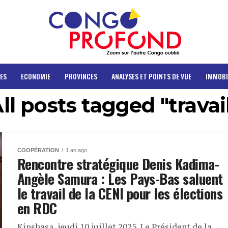
ES
ECONOMIE
PROVINCES
ANALYSES ET POINTS DE VUE
IMMOBI
ll posts tagged "travai
COOPÉRATION
1 an ago
Rencontre stratégique Denis Kadima-
Angèle Samura : Les Pays-Bas saluent
le travail de la CENI pour les élections
en RDC
Kinshasa, jeudi 10 juillet 2025. Le Président de la