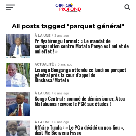
All posts tagged "parquet général"
À LA UNE
3 ans ago
Pr Nyabirungu formel : « Le mandat de
comparution contre Matata Ponyo est nul et de
nul effet ! »
ACTUALITÉ
5 ans ago
Lisanga Bonganga attendu ce lundi au parquet
général près la cour d’appel de
Kinshasa/Matete
À LA UNE
6 ans ago
Kongo Central : sommé de démissionner, Atou
Matubuana renvoie le PGR aux études !
À LA UNE
6 ans ago
Affaire Tunda : « Le PG a décidé un non-lieu »,
dixit Me Bienvenu Fasso