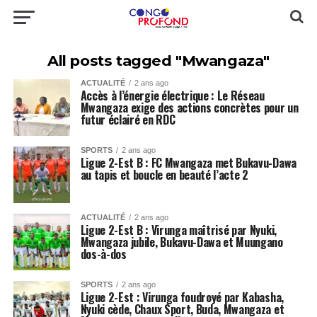
All posts tagged "Mwangaza"
ACTUALITÉ
2 ans ago
Accès à l’énergie électrique : Le Réseau
Mwangaza exige des actions concrètes pour un
futur éclairé en RDC
SPORTS
2 ans ago
Ligue 2-Est B : FC Mwangaza met Bukavu-Dawa
au tapis et boucle en beauté l’acte 2
ACTUALITÉ
2 ans ago
Ligue 2-Est B : Virunga maîtrisé par Nyuki,
Mwangaza jubile, Bukavu-Dawa et Muungano
dos-à-dos
SPORTS
2 ans ago
Ligue 2-Est : Virunga foudroyé par Kabasha,
Nyuki cède, Chaux Sport, Buda, Mwangaza et