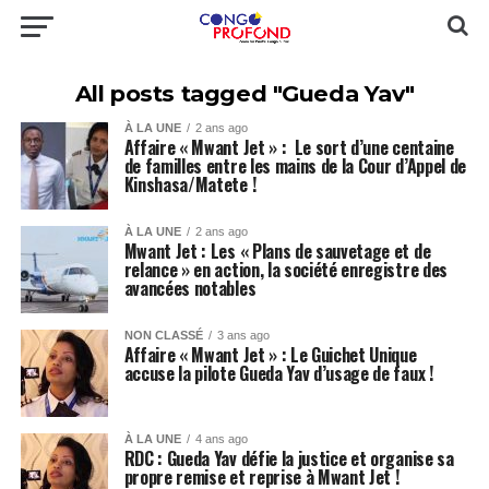
All posts tagged "Gueda Yav"
À LA UNE
2 ans ago
Affaire « Mwant Jet » : Le sort d’une centaine
de familles entre les mains de la Cour d’Appel de
Kinshasa/Matete !
À LA UNE
2 ans ago
Mwant Jet : Les « Plans de sauvetage et de
relance » en action, la société enregistre des
avancées notables
NON CLASSÉ
3 ans ago
Affaire « Mwant Jet » : Le Guichet Unique
accuse la pilote Gueda Yav d’usage de faux !
À LA UNE
4 ans ago
RDC : Gueda Yav défie la justice et organise sa
propre remise et reprise à Mwant Jet !