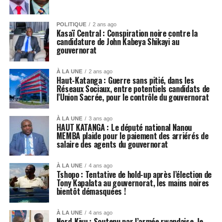
POLITIQUE
2 ans ago
Kasaï Central : Conspiration noire contre la
candidature de John Kabeya Shikayi au
gouvernorat
À LA UNE
2 ans ago
Haut-Katanga : Guerre sans pitié, dans les
Réseaux Sociaux, entre potentiels candidats de
l’Union Sacrée, pour le contrôle du gouvernorat
À LA UNE
3 ans ago
HAUT KATANGA : Le député national Nanou
MEMBA plaide pour le paiement des arriérés de
salaire des agents du gouvernorat
À LA UNE
4 ans ago
Tshopo : Tentative de hold-up après l’élection de
Tony Kapalata au gouvernorat, les mains noires
bientôt démasquées !
À LA UNE
4 ans ago
Nord-Kivu : Soutenu par l’armée rwandaise, le