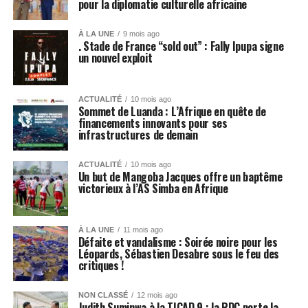
pour la diplomatie culturelle africaine
À LA UNE
9 mois ago
. Stade de France “sold out” : Fally Ipupa signe
un nouvel exploit
ACTUALITÉ
10 mois ago
Sommet de Luanda : L’Afrique en quête de
financements innovants pour ses
infrastructures de demain
ACTUALITÉ
10 mois ago
Un but de Mangoba Jacques offre un baptême
victorieux à l’AS Simba en Afrique
À LA UNE
11 mois ago
Défaite et vandalisme : Soirée noire pour les
Léopards, Sébastien Desabre sous le feu des
critiques !
NON CLASSÉ
12 mois ago
Judith Suminwa à la TICAD 9 : la RDC porte la