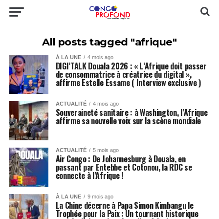
All posts tagged "afrique"
À LA UNE
4 mois ago
DIGI’TALK Douala 2026 : « L’Afrique doit passer
de consommatrice à créatrice du digital »,
affirme Estelle Essame ( Interview exclusive )
ACTUALITÉ
4 mois ago
Souveraineté sanitaire : à Washington, l’Afrique
affirme sa nouvelle voix sur la scène mondiale
ACTUALITÉ
5 mois ago
Air Congo : De Johannesburg à Douala, en
passant par Entebbe et Cotonou, la RDC se
connecte à l’Afrique !
À LA UNE
9 mois ago
La Chine décerne à Papa Simon Kimbangu le
Trophée pour la Paix : Un tournant historique