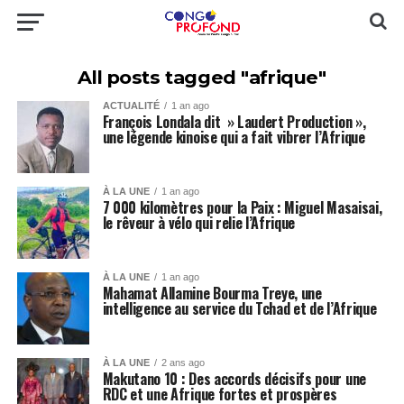
All posts tagged "afrique"
ACTUALITÉ
1 an ago
François Londala dit » Laudert Production »,
une légende kinoise qui a fait vibrer l’Afrique
À LA UNE
1 an ago
7 000 kilomètres pour la Paix : Miguel Masaisai,
le rêveur à vélo qui relie l’Afrique
À LA UNE
1 an ago
Mahamat Allamine Bourma Treye, une
intelligence au service du Tchad et de l’Afrique
À LA UNE
2 ans ago
Makutano 10 : Des accords décisifs pour une
RDC et une Afrique fortes et prospères