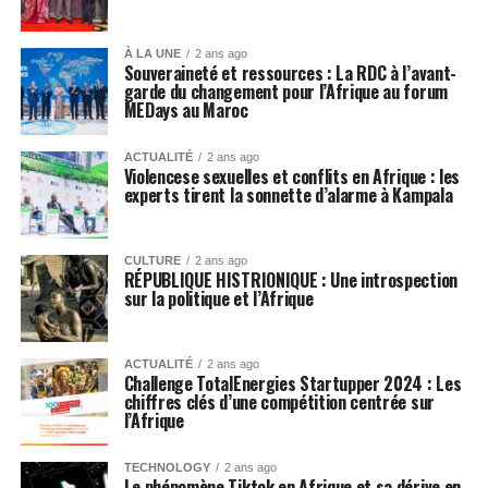
À LA UNE
2 ans ago
Souveraineté et ressources : La RDC à l’avant-
garde du changement pour l’Afrique au forum
MEDays au Maroc
ACTUALITÉ
2 ans ago
Violencese sexuelles et conflits en Afrique : les
experts tirent la sonnette d’alarme à Kampala
CULTURE
2 ans ago
RÉPUBLIQUE HISTRIONIQUE : Une introspection
sur la politique et l’Afrique
ACTUALITÉ
2 ans ago
Challenge TotalEnergies Startupper 2024 : Les
chiffres clés d’une compétition centrée sur
l’Afrique
TECHNOLOGY
2 ans ago
Le phénomène Tiktok en Afrique et sa dérive en