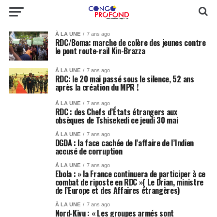
À LA UNE
7 ans ago
RDC/Boma: marche de colère des jeunes contre
le pont route-rail Kin-Brazza
À LA UNE
7 ans ago
RDC: le 20 mai passé sous le silence, 52 ans
après la création du MPR !
À LA UNE
7 ans ago
RDC : des Chefs d’États étrangers aux
obsèques de Tshisekedi ce jeudi 30 mai
À LA UNE
7 ans ago
DGDA : la face cachée de l’affaire de l’Indien
accusé de corruption
À LA UNE
7 ans ago
Ebola : » la France continuera de participer à ce
combat de riposte en RDC »( Le Drian, ministre
de l’Europe et des Affaires étrangères)
À LA UNE
7 ans ago
Nord-Kivu : « Les groupes armés sont