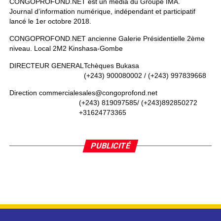
CONGOPROFOND.NET est un média du Groupe IMA.
Journal d’information numérique, indépendant et participatif
lancé le 1er octobre 2018.
CONGOPROFOND.NET ancienne Galerie Présidentielle 2ème
niveau. Local 2M2 Kinshasa-Gombe
DIRECTEUR GENERAL
Tchèques Bukasa
(+243) 900080002 / (+243) 997839668
Direction commerciale
sales@congoprofond.net
(+243) 819097585/ (+243)892850272
+31624773365
PUBLICITÉ