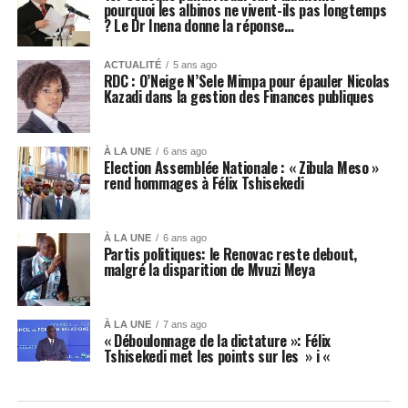
pourquoi les albinos ne vivent-ils pas longtemps
? Le Dr Inena donne la réponse…
ACTUALITÉ
5 ans ago
RDC : O’Neige N’Sele Mimpa pour épauler Nicolas
Kazadi dans la gestion des Finances publiques
À LA UNE
6 ans ago
Election Assemblée Nationale : « Zibula Meso »
rend hommages à Félix Tshisekedi
À LA UNE
6 ans ago
Partis politiques: le Renovac reste debout,
malgré la disparition de Mvuzi Meya
À LA UNE
7 ans ago
« Déboulonnage de la dictature »: Félix
Tshisekedi met les points sur les » i «