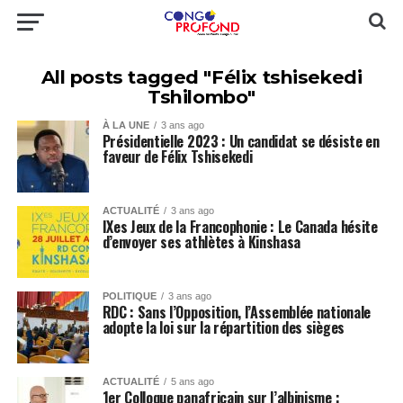
All posts tagged "Félix tshisekedi
Tshilombo"
À LA UNE
3 ans ago
Présidentielle 2023 : Un candidat se désiste en
faveur de Félix Tshisekedi
ACTUALITÉ
3 ans ago
IXes Jeux de la Francophonie : Le Canada hésite
d’envoyer ses athlètes à Kinshasa
POLITIQUE
3 ans ago
RDC : Sans l’Opposition, l’Assemblée nationale
adopte la loi sur la répartition des sièges
ACTUALITÉ
5 ans ago
1er Colloque panafricain sur l’albinisme :