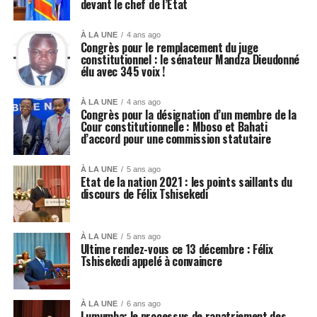
devant le chef de l’État
À LA UNE
4 ans ago
Congrès pour le remplacement du juge
constitutionnel : le sénateur Mandza Dieudonné
élu avec 345 voix !
À LA UNE
4 ans ago
Congrès pour la désignation d’un membre de la
Cour constitutionnelle : Mboso et Bahati
d’accord pour une commission statutaire
À LA UNE
5 ans ago
Etat de la nation 2021 : les points saillants du
discours de Félix Tshisekedi
À LA UNE
5 ans ago
Ultime rendez-vous ce 13 décembre : Félix
Tshisekedi appelé à convaincre
À LA UNE
6 ans ago
Lumumba: le processus de rapatriement des