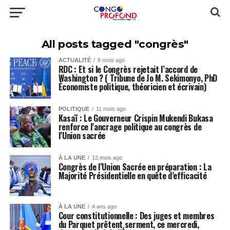
All posts tagged "congrès"
ACTUALITÉ
8 mois ago
RDC : Et si le Congrès rejetait l’accord de
Washington ? ( Tribune de Jo M. Sekimonyo, PhD
Économiste politique, théoricien et écrivain)
POLITIQUE
11 mois ago
Kasaï : Le Gouverneur Crispin Mukendi Bukasa
renforce l’ancrage politique au congrès de
l’Union sacrée
À LA UNE
12 mois ago
Congrès de l’Union Sacrée en préparation : La
Majorité Présidentielle en quête d’efficacité
À LA UNE
4 ans ago
Cour constitutionnelle : Des juges et membres
du Parquet prêtent serment, ce mercredi,