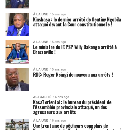
À LA UNE
5 ans ago
Kinshasa : le dernier arrêté de Gentiny Ngobila
attaqué devant la Cour constitutionnelle !
À LA UNE
5 ans ago
Le ministre de l’EPSP Willy Bakonga arrêté à
Brazzaville !
À LA UNE
5 ans ago
RDC: Roger Nsingi de nouveau aux arrêts !
ACTUALITÉ
6 ans ago
Kasaï oriental : le bureau du président de
l’Assemblée provinciale attaqué, un des
agresseurs aux arrêts
À LA UNE
6 ans ago
Une trentaine de pêcheurs congolais de