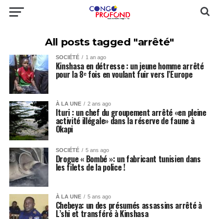
All posts tagged "arrêté"
SOCIÉTÉ
1 an ago
Kinshasa en détresse : un jeune homme arrêté
pour la 8ᵉ fois en voulant fuir vers l’Europe
À LA UNE
2 ans ago
Ituri : un chef du groupement arrêté «en pleine
activité illégale» dans la réserve de faune à
Okapi
SOCIÉTÉ
5 ans ago
Drogue « Bombé »: un fabricant tunisien dans
les filets de la police !
À LA UNE
5 ans ago
Chebeya: un des présumés assassins arrêté à
L’shi et transféré à Kinshasa