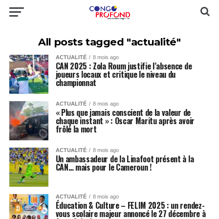
All posts tagged "actualité"
ACTUALITÉ
8 mois ago
CAN 2025 : Zola Roum justifie l’absence de
joueurs locaux et critique le niveau du
championnat
ACTUALITÉ
8 mois ago
« Plus que jamais conscient de la valeur de
chaque instant » : Oscar Maritu après avoir
frôlé la mort
ACTUALITÉ
8 mois ago
Un ambassadeur de la Linafoot présent à la
CAN… mais pour le Cameroun !
ACTUALITÉ
8 mois ago
Éducation & Culture – FELIM 2025 : un rendez-
vous scolaire majeur annoncé le 27 décembre à