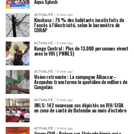
Aqua Splash
ACTUALITÉ
8 mois ago
Kinshasa : 75 % des habitants insatisfaits de
l’accès à l’électricité, selon le baromètre de
CORAP
ACTUALITÉ
8 mois ago
Kongo Central : Plus de 13.000 personnes vivent
avec le VIH ( PNMLS)
ACTUALITÉ
8 mois ago
Vision retrouvée : La campagne Albassar–
Asepedec transforme le quotidien de milliers de
Congolais
ACTUALITÉ
8 mois ago
JMLS: 142 nouveaux cas dépistés en VIH/SIDA
en zone de santé de Butembo au mois d’octobre
ACTUALITÉ
8 mois ago
Jimmy Cliff : Retour sur l’épisode kinois qui a