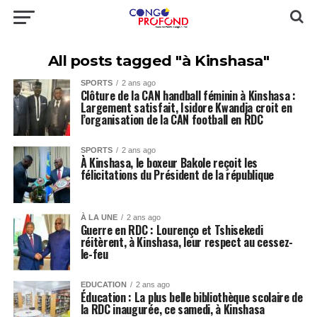
All posts tagged "à Kinshasa"
SPORTS
2 ans ago
Clôture de la CAN handball féminin à Kinshasa :
Largement satisfait, Isidore Kwandja croit en
l’organisation de la CAN football en RDC
SPORTS
2 ans ago
À Kinshasa, le boxeur Bakole reçoit les
félicitations du Président de la république
À LA UNE
2 ans ago
Guerre en RDC : Lourenço et Tshisekedi
réitèrent, à Kinshasa, leur respect au cessez-
le-feu
EDUCATION
2 ans ago
Éducation : La plus belle bibliothèque scolaire de
la RDC inaugurée, ce samedi, à Kinshasa