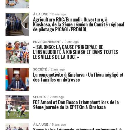
À LA UNE
2 ans ago
Agriculture RDC/Burundi : Ouverture, à
Kinshasa, de la 2ème réunion du Comité régional
de pilotage PICAGL/PRDAIGL
ENVIRONNEMENT
2 ans ago
« SALONGO: LA CAUSE PRINCIPALE DE
L’INSALUBRITÉ À KINSHASA ET DANS TOUTES
LES VILLES DE LA RDC! »
SOCIÉTÉ
2 ans ago
La conjonctivite à Kinshasa : Un fléau négligé et
des familles en détresse
SPORTS
2 ans ago
FCF Amani et Don Bosco triomphent lors de la
9ème journée de la CPFFKin à Kinshasa
À LA UNE
5 ans ago
Squash : les Léopards préparent activement, à