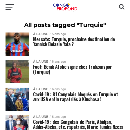
All posts tagged "Turquie"
À LA UNE
5 ans ago
Mercato: Turquie, prochaine destination de
Yannick Bolasie Yala ?
À LA UNE
6 ans ago
Foot: Benik Afobe signe chez Trabzonspor
(Turquie)
À LA UNE
6 ans ago
Covid-19 : 81 Congolais bloqués en Turquie et
aux USA enfin rapatriés à Kinshasa !
À LA UNE
6 ans ago
Covid-19 : des Congolais de Paris, Abidjan,
Addis-Abeba, etc. rapatriés, Marie Tumba Nzeza