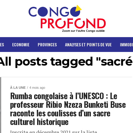
ES
ECONOMIE
PROVINCES
ANALYSES ET POINTS DE VUE
IMMOBI
All posts tagged "sacré
À LA UNE
4 mois ago
Rumba congolaise à l’UNESCO : Le
professeur Ribio Nzeza Bunketi Buse
raconte les coulisses d’un sacre
culturel historique
Inscrite en décembre 2021 sur la liste