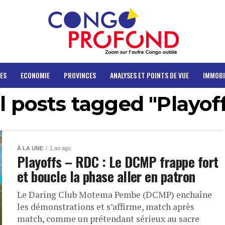
ES
ECONOMIE
PROVINCES
ANALYSES ET POINTS DE VUE
IMMOBI
l posts tagged "Playof
À LA UNE
1 an ago
Playoffs – RDC : Le DCMP frappe fort
et boucle la phase aller en patron
Le Daring Club Motema Pembe (DCMP) enchaîne
les démonstrations et s’affirme, match après
match, comme un prétendant sérieux au sacre