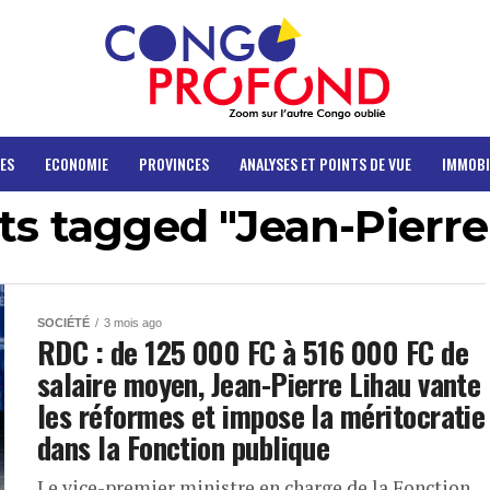
ES
ECONOMIE
PROVINCES
ANALYSES ET POINTS DE VUE
IMMOBI
sts tagged "Jean-Pierre
SOCIÉTÉ
3 mois ago
RDC : de 125 000 FC à 516 000 FC de
salaire moyen, Jean-Pierre Lihau vante
les réformes et impose la méritocratie
dans la Fonction publique
Le vice-premier ministre en charge de la Fonction