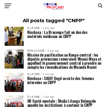
All posts tagged "CNPP"
À LA UNE
4 ans ago
Kinshasa : La Bracongo fait un don des
matériels médicaux au CNPP
NON CLASSÉ
6 ans ago
Mission de pacification au Kongo-central : les
députés provinciaux remercient Mvunzi Meya et
appellent le gouvernement central à prendre en
compte les revendications de Mwanda Nsemi
À LA UNE
6 ans ago
Kinshasa : SADIF Ongd assiste des femmes
internées au CNPP
À LA UNE
7 ans ago
JM Santé mentale : Dhalia Litanga Kolongele
appelle les institutions à soutenir le CNPP