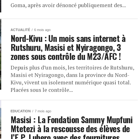
Goma, après avoir dénoncé publiquement des...
ACTUALITÉ
6 mois ago
Nord-Kivu : Un mois sans internet à
Rutshuru, Masisi et Nyiragongo, 3
zones sous contrôle du M23/AFC !
Depuis plus d’un mois, les territoires de Rutshuru,
Masisi et Nyiragongo, dans la province du Nord-
Kivu, vivent un isolement numérique quasi total.
Placées sous le contrôle...
EDUCATION
7 mois ago
Masisi : La Fondation Sammy Mupfuni
Mtetezi à la rescousse des élèves de
l’E.P. Luhero avec des fournitures