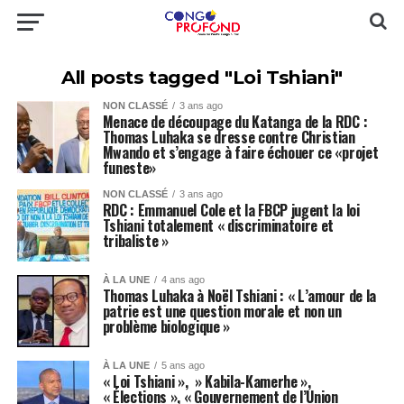
All posts tagged "Loi Tshiani"
NON CLASSÉ
3 ans ago
Menace de découpage du Katanga de la RDC :
Thomas Luhaka se dresse contre Christian
Mwando et s’engage à faire échouer ce «projet
funeste»
NON CLASSÉ
3 ans ago
RDC : Emmanuel Cole et la FBCP jugent la loi
Tshiani totalement « discriminatoire et
tribaliste »
À LA UNE
4 ans ago
Thomas Luhaka à Noël Tshiani : « L’amour de la
patrie est une question morale et non un
problème biologique »
À LA UNE
5 ans ago
« Loi Tshiani », » Kabila-Kamerhe »,
« Élections », « Gouvernement de l’Union