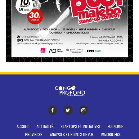
ACCUEIL
ACTUALITÉ
STARTUPS ET INITIATIVES
ECONOMIE
PROVINCES
ANALYSES ET POINTS DE VUE
IMMOBILIERS