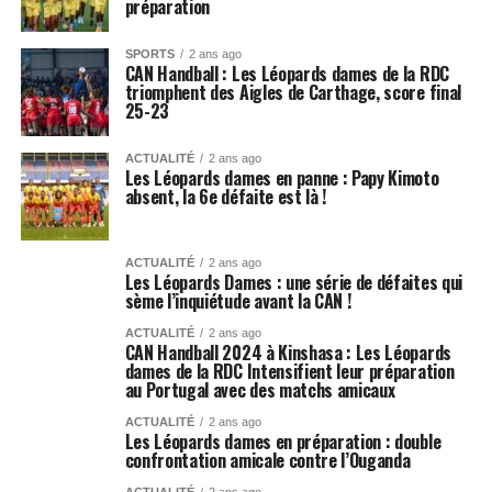
préparation
SPORTS
2 ans ago
CAN Handball : Les Léopards dames de la RDC
triomphent des Aigles de Carthage, score final
25-23
ACTUALITÉ
2 ans ago
Les Léopards dames en panne : Papy Kimoto
absent, la 6e défaite est là !
ACTUALITÉ
2 ans ago
Les Léopards Dames : une série de défaites qui
sème l’inquiétude avant la CAN !
ACTUALITÉ
2 ans ago
CAN Handball 2024 à Kinshasa : Les Léopards
dames de la RDC Intensifient leur préparation
au Portugal avec des matchs amicaux
ACTUALITÉ
2 ans ago
Les Léopards dames en préparation : double
confrontation amicale contre l’Ouganda