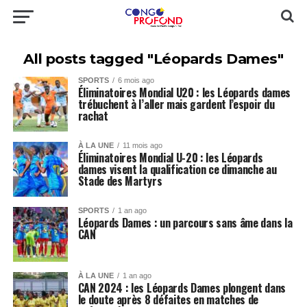
All posts tagged "Léopards Dames"
SPORTS
6 mois ago
Éliminatoires Mondial U20 : les Léopards dames
trébuchent à l’aller mais gardent l’espoir du
rachat
À LA UNE
11 mois ago
Éliminatoires Mondial U-20 : les Léopards
dames visent la qualification ce dimanche au
Stade des Martyrs
SPORTS
1 an ago
Léopards Dames : un parcours sans âme dans la
CAN
À LA UNE
1 an ago
CAN 2024 : les Léopards Dames plongent dans
le doute après 8 défaites en matches de