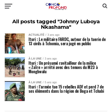
All posts tagged "Johnny Luboya
Nkashama"
ACTUALITÉ
3 ans ago
Ituri : Le militaire FARDC, auteur de la tuerie de
13 civils à Tchomia, sera jugé en public
À LA UNE
3 ans ago
Ituri : Un présumé ravitailleur de la milice
« Zaïre » arrêté avec des tenues du M23 à
Mongbwalu
À LA UNE
5 ans ago
Ituri : l’armée tue 15 rebelles ADF et perd 7 de
ses éléments dans la région de Boga et Tchabi