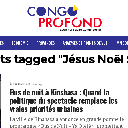
ES
ECONOMIE
PROVINCES
ANALYSES ET POINTS DE VUE
IMMOBI
sts tagged "Jésus Noël
À LA UNE
8 mois ago
Bus de nuit à Kinshasa : Quand la
politique du spectacle remplace les
vraies priorités urbaines
La ville de Kinshasa a annoncé en grande pompe le
programme « Bus de Nuit – Ya Ofelé », promettant