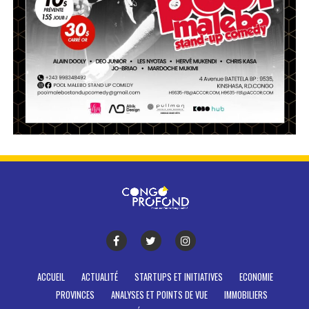
ACCUEIL
ACTUALITÉ
STARTUPS ET INITIATIVES
ECONOMIE
PROVINCES
ANALYSES ET POINTS DE VUE
IMMOBILIERS