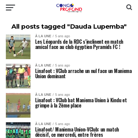
All posts tagged "Dauda Lupemba"
À LA UNE
5 ans ago
Les Léopards de la RDC s’inclinent en match
amical face au club égyptien Pyramids FC !
À LA UNE
5 ans ago
Linafoot : VClub arrache un nul face un Maniema
Union dominant
À LA UNE
5 ans ago
Linafoot : VClub bat Maniema Union à Kindu et
grimpe à la 2ème place
À LA UNE
5 ans ago
Linafoot/ Maniema Union-VClub: un match
décisif, ce mercredi, entre frères