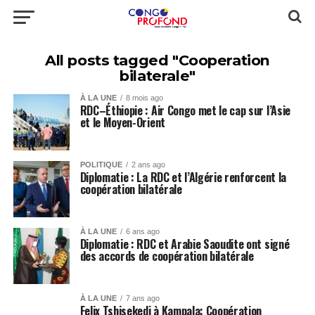
All posts tagged "Cooperation
bilaterale"
À LA UNE
8 mois ago
RDC–Éthiopie : Air Congo met le cap sur l’Asie
et le Moyen-Orient
POLITIQUE
2 ans ago
Diplomatie : La RDC et l’Algérie renforcent la
coopération bilatérale
À LA UNE
6 ans ago
Diplomatie : RDC et Arabie Saoudite ont signé
des accords de coopération bilatérale
À LA UNE
7 ans ago
Felix Tshisekedi à Kampala: Coopération