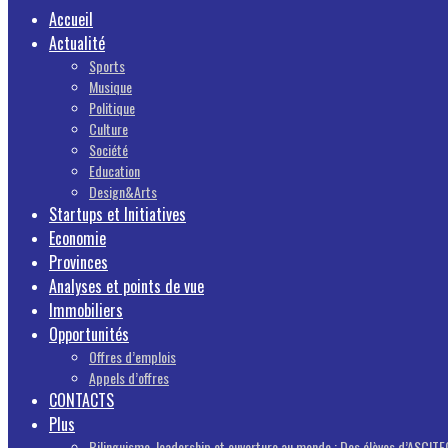
Accueil
Actualité
Sports
Musique
Politique
Culture
Société
Education
Design&Arts
Startups et Initiatives
Economie
Provinces
Analyses et points de vue
Immobiliers
Opportunités
Offres d’emplois
Appels d’offres
CONTACTS
Plus
Bilinguisme, leadership et ouverture au monde : Des élèves d’ASCITEC