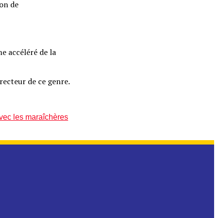
ion de
e accéléré de la
irecteur de ce genre.
avec les maraîchères