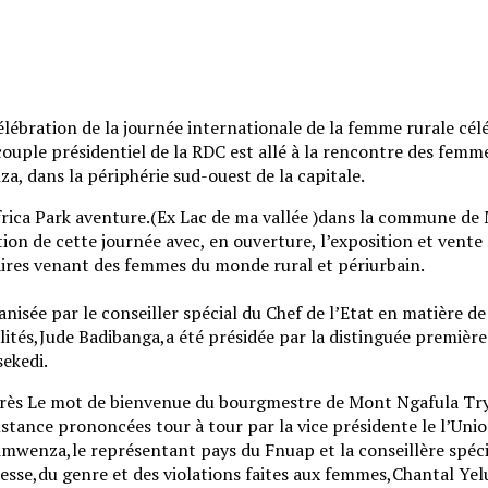
élébration de la journée internationale de la femme rurale cél
couple présidentiel de la RDC est allé à la rencontre des femme
, dans la périphérie sud-ouest de la capitale.
Africa Park aventure.(Ex Lac de ma vallée )dans la commune de
tion de cette journée avec, en ouverture, l’exposition et vente
aires venant des femmes du monde rural et périurbain.
isée par le conseiller spécial du Chef de l’Etat en matière de
alités,Jude Badibanga,a été présidée par la distinguée premièr
ekedi.
près Le mot de bienvenue du bourgmestre de Mont Ngafula Tr
nstance prononcées tour à tour par la vice présidente le l’Uni
mwenza,le représentant pays du Fnuap et la conseillère spécia
nesse,du genre et des violations faites aux femmes,Chantal Yel