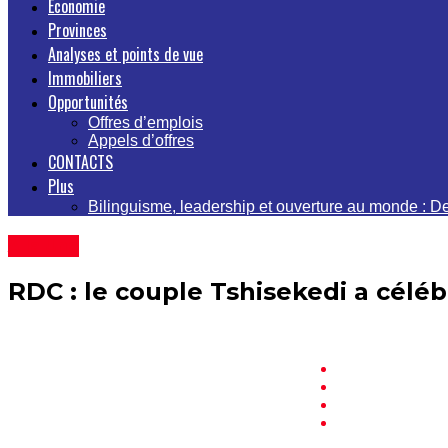
Economie
Provinces
Analyses et points de vue
Immobiliers
Opportunités
Offres d’emplois
Appels d’offres
CONTACTS
Plus
Bilinguisme, leadership et ouverture au monde : 
À la Une
RDC : le couple Tshisekedi a célé