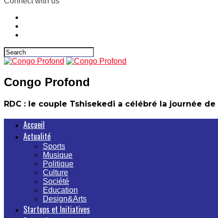
Connect with us
Congo Profond
RDC : le couple Tshisekedi a célébré la journée 
Accueil
Actualité
Sports
Musique
Politique
Culture
Société
Education
Design&Arts
Startups et Initiatives