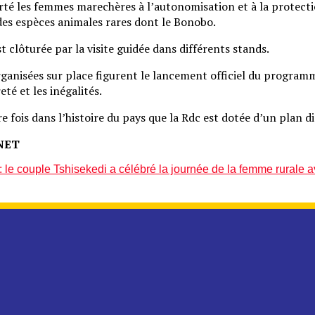
orté les femmes marechères à l’autonomisation et à la protect
es espèces animales rares dont le Bonobo.
t clôturée par la visite guidée dans différents stands.
organisées sur place figurent le lancement officiel du programm
eté et les inégalités.
e fois dans l’histoire du pays que la Rdc est dotée d’un plan d
NET
 le couple Tshisekedi a célébré la journée de la femme rurale 