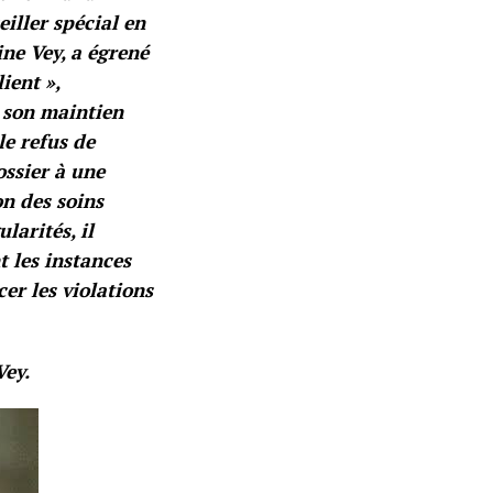
ller spécial en
ne Vey, a égrené
ient »,
 son maintien
le refus de
ossier à une
on des soins
larités, il
 les instances
er les violations
Vey.