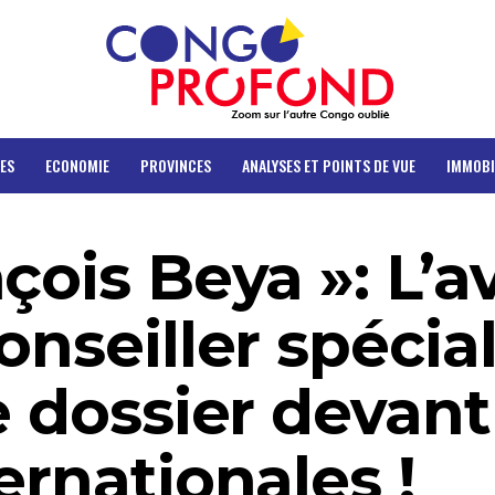
ES
ECONOMIE
PROVINCES
ANALYSES ET POINTS DE VUE
IMMOBI
çois Beya »: L’a
onseiller spécia
e dossier devant
ernationales !