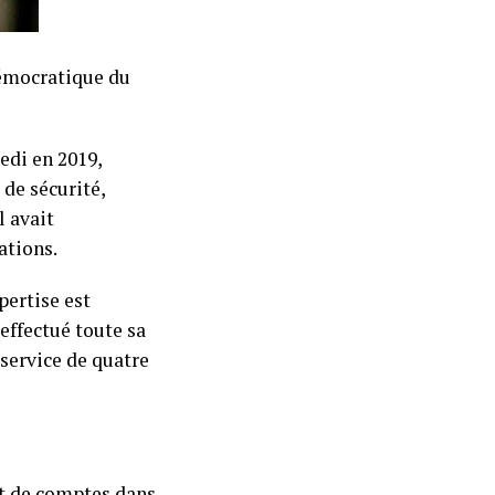
démocratique du
kedi en 2019,
de sécurité,
l avait
ations.
pertise est
effectué toute sa
 service de quatre
nt de comptes dans