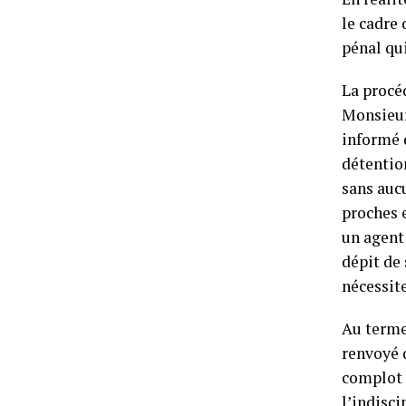
le cadre
pénal qu
La procé
Monsieur 
informé 
détentio
sans aucu
proches 
un agent 
dépit de 
nécessite
Au terme
renvoyé 
complot c
l’indisci