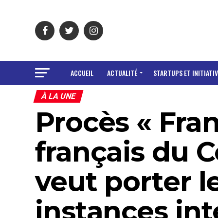
ACCUEIL
ACTUALITÉ
STARTUPS ET INITIATIV
À LA UNE
Procès « Fran
français du C
veut porter l
instances int