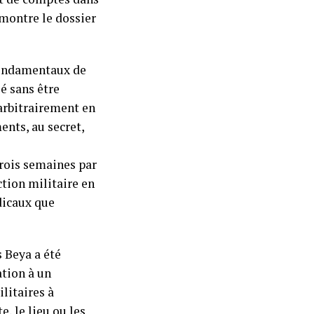
émontre le dossier
fondamentaux de
é sans être
 arbitrairement en
ents, au secret,
trois semaines par
ction militaire en
édicaux que
 Beya a été
ation à un
litaires à
, le lieu ou les