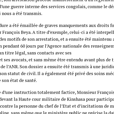
 d’une guerre interne des services congolais, comme le d
i nous a été transmis.
dure a été émaillée de graves manquements aux droits 
François Beya. A titre d’exemple, celui-ci a été interpell
des motifs de son arrestation, et a ensuite été maintenu
n pendant 60 jours par l’Agence nationale des renseignem
n titre légal, sans contacts avec ses
et ses avocats, et sans même être entendu avant plus de 
de l’ANR. Son dossier a ensuite été transmis à une juridi
son statut de civil. Il a également été privé des soins m
 son état de santé.
 d’une instruction totalement factice, Monsieur François
devant la Haute cour militaire de Kinshasa pour particip
ontre la personne du chef de l’Etat et d’incitations de mi
pline, sans même que le ministère public ne précise la date