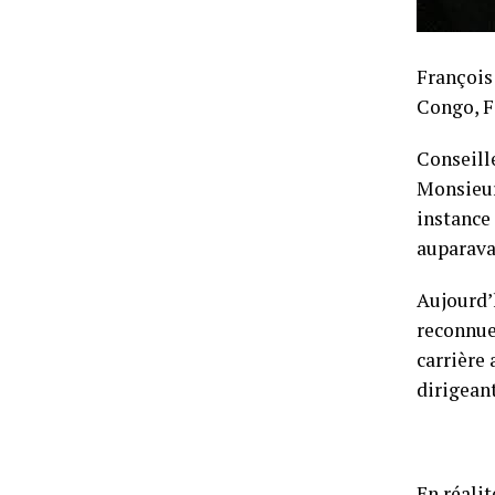
François
Congo, F
Conseille
Monsieur
instance
auparava
Aujourd’
reconnue
carrière 
dirigeant
En réali