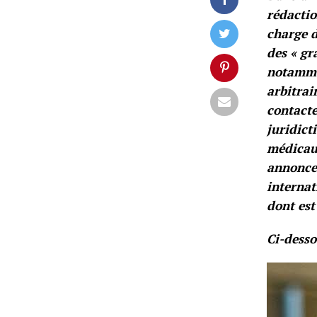
rédacti
charge d
des « gr
notammen
arbitrai
contacte
juridict
médicaux
annonce 
internat
dont est
Ci-desso