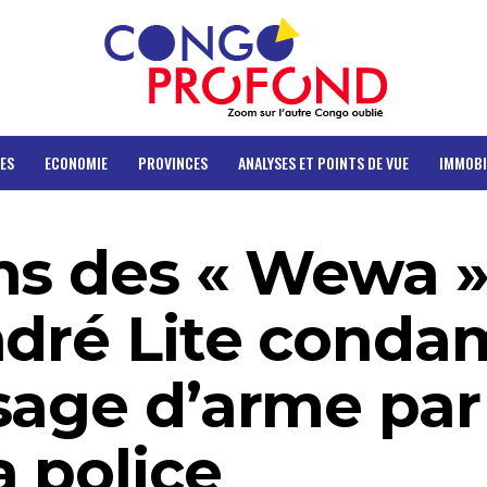
ES
ECONOMIE
PROVINCES
ANALYSES ET POINTS DE VUE
IMMOBI
ns des « Wewa »
ndré Lite cond
sage d’arme par
a police