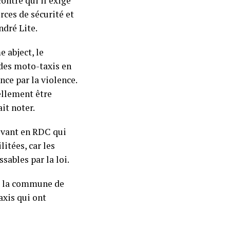
ontre qui il exige
rces de sécurité et
ndré Lite.
 abject, le
des moto-taxis en
ence par la violence.
ellement être
ait noter.
ivant en RDC qui
litées, car les
sables par la loi.
ns la commune de
axis qui ont