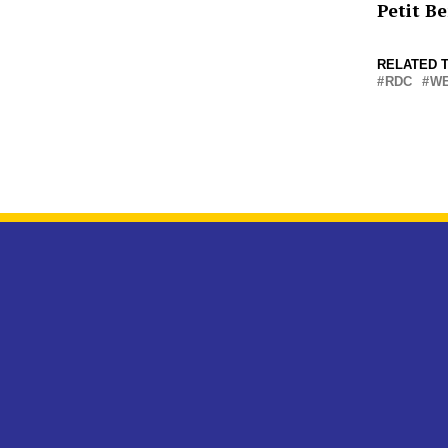
Petit 
RELATED T
RDC
W