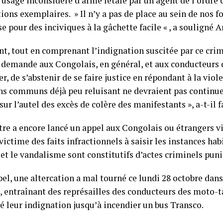
’usage inconsidéré d’arme létale par un agent de l’ordre c
ions exemplaires. » Il n’y a pas de place au sein de nos fo
e pour des inciviques à la gâchette facile « , a souligné A
t, tout en comprenant l’indignation suscitée par ce crime
 demande aux Congolais, en général, et aux conducteurs 
er, de s’abstenir de se faire justice en répondant à la viol
ens communs déjà peu reluisant ne devraient pas continu
 sur l’autel des excès de colère des manifestants », a-t-il f
tre a encore lancé un appel aux Congolais ou étrangers v
victime des faits infractionnels à saisir les instances habi
t le vandalisme sont constitutifs d’actes criminels punis
pel, une altercation a mal tourné ce lundi 28 octobre da
, entraînant des représailles des conducteurs des moto-t
é leur indignation jusqu’à incendier un bus Transco.