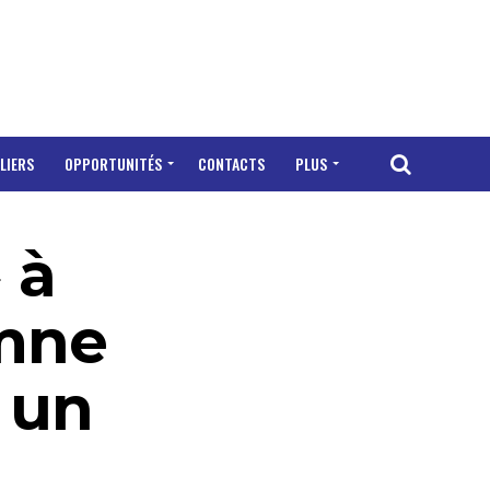
LIERS
OPPORTUNITÉS
CONTACTS
PLUS
 à
amne
 un