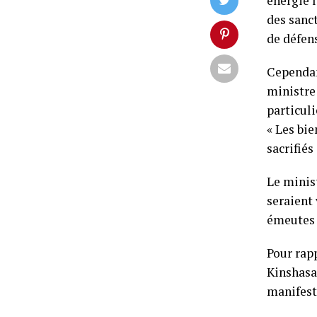
énergie l
des sanct
de défens
Cependan
ministre
particuli
« Les bi
sacrifiés
Le minis
seraient 
émeutes e
Pour rap
Kinshasa
manifest