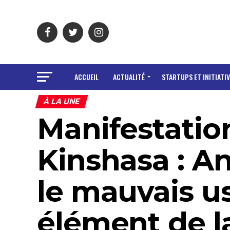
ACCUEIL
ACTUALITÉ
STARTUPS ET INITIATIV
À LA UNE
Manifestatio
Kinshasa : A
le mauvais u
élément de l