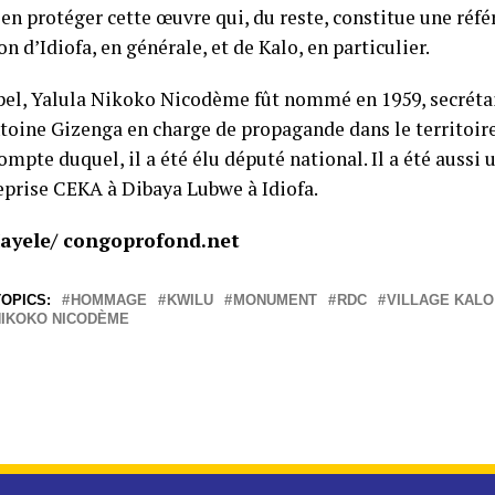
ien protéger cette œuvre qui, du reste, constitue une réfé
n d’Idiofa, en générale, et de Kalo, en particulier.
pel, Yalula Nikoko Nicodème fût nommé en 1959, secrétai
toine Gizenga en charge de propagande dans le territoire 
ompte duquel, il a été élu député national. Il a été aussi 
reprise CEKA à Dibaya Lubwe à Idiofa.
ayele/ congoprofond.net
OPICS:
HOMMAGE
KWILU
MONUMENT
RDC
VILLAGE KALO
NIKOKO NICODÈME