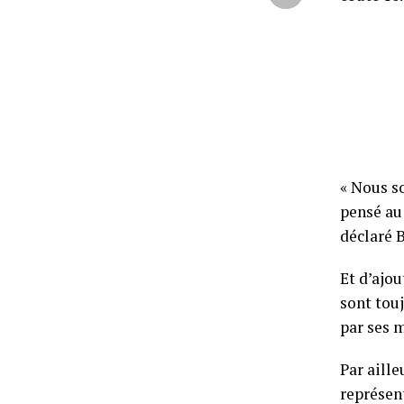
« Nous so
pensé au 
déclaré 
Et d’ajou
sont tou
par ses m
Par aille
représen