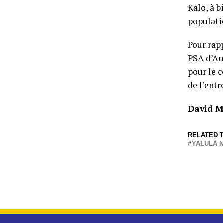
Kalo, à b
populatio
Pour rap
PSA d’An
pour le c
de l’ent
David M
RELATED T
YALULA 