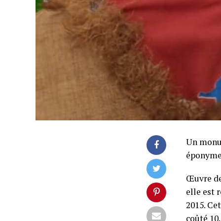
Un monum
éponyme, 
Œuvre de
elle est 
2015. Ce
coûté 10