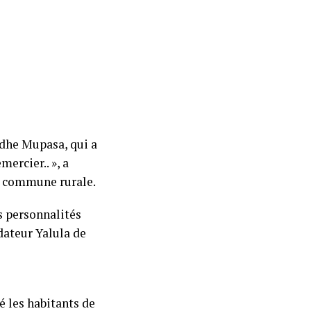
edhe Mupasa, qui a
ercier.. », a
s commune rurale.
es personnalités
dateur Yalula de
 les habitants de