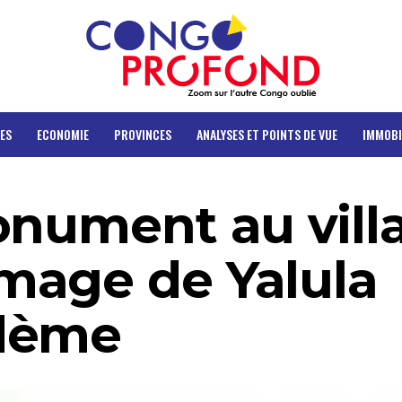
ES
ECONOMIE
PROVINCES
ANALYSES ET POINTS DE VUE
IMMOBI
onument au vill
mage de Yalula
dème