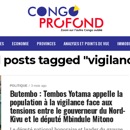
ES
ECONOMIE
PROVINCES
ANALYSES ET POINTS DE VUE
IMMOBI
l posts tagged "vigilan
POLITIQUE
3 mois ago
Butembo : Tembos Yotama appelle la
population à la vigilance face aux
tensions entre le gouverneur du Nord-
Kivu et le député Mbindule Mitono
Le député national honoraire et leader du groupe