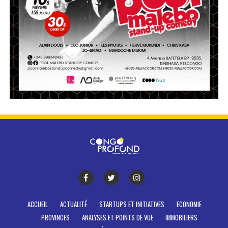
ACCUEIL
ACTUALITÉ
STARTUPS ET INITIATIVES
ECONOMIE
PROVINCES
ANALYSES ET POINTS DE VUE
IMMOBILIERS