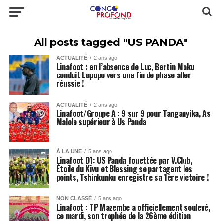
All posts tagged "US PANDA"
ACTUALITÉ
2 ans ago
Linafoot : en l’absence de Luc, Bertin Maku
conduit Lupopo vers une fin de phase aller
réussie !
ACTUALITÉ
2 ans ago
Linafoot/Groupe A : 9 sur 9 pour Tanganyika, As
Malole supérieur à Us Panda
À LA UNE
5 ans ago
Linafoot D1: US Panda fouettée par V.Club,
Étoile du Kivu et Blessing se partagent les
points, Tshinkunku enregistre sa 1ère victoire !
NON CLASSÉ
5 ans ago
Linafoot : TP Mazembe a officiellement soulevé,
ce mardi, son trophée de la 26ème édition