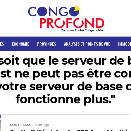
ES
ECONOMIE
PROVINCES
ANALYSES ET POINTS DE VUE
IMMOBI
"soit que le serveur de
ost ne peut pas être co
 votre serveur de base
fonctionne plus."
NON CLASSÉ
4 ans ago