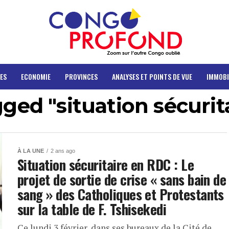
ES
ECONOMIE
PROVINCES
ANALYSES ET POINTS DE VUE
IMMOBI
gged "situation sécuri
À LA UNE
2 ans ago
Situation sécuritaire en RDC : Le
projet de sortie de crise « sans bain de
sang » des Catholiques et Protestants
sur la table de F. Tshisekedi
Ce lundi 3 février, dans ses bureaux de la Cité de