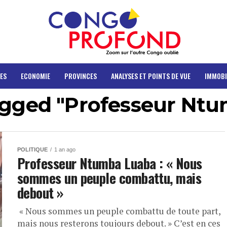
ES
ECONOMIE
PROVINCES
ANALYSES ET POINTS DE VUE
IMMOBI
tagged "Professeur Nt
POLITIQUE
1 an ago
Professeur Ntumba Luaba : « Nous
sommes un peuple combattu, mais
debout »
« Nous sommes un peuple combattu de toute part,
mais nous resterons toujours debout. » C’est en ces